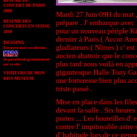
RESUME DU
CONCERT DE PARIS
2008
Mardi 27 Juin 09H du mat ,
prépare . J' embarque avec
RESUME DES
CONCERTS EN SUISSE
pour un nouveau périple Kis
2010
dernier à Paris ( Accor Are
DESSINS
gladiateurs ( Nîmes ) c' es
Envoyez-moi vos dessins
ancien abattoir que le conce
ils paraîtront gratuitement
plus tard nous voilà en app
sur ce site.
gigantesque Halle Tony Ga
VISITEURS DE MON
KISS MUSEUM
une forteresse bien plus ac
triste passé .
Mise en place dans les files
devant la salle . Six heures 
portes ... Les bouteilles d'
contre l' impitoyable astr
d' habitude lors de ce genr