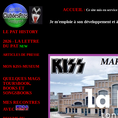
ACCUEIL
:
Ce site mis en service
Je m'emploie à son développement et à
LE PAT HISTORY
2026 - LA LETTRE
DU PAT
NEW
ARTICLES DE PRESSE
MON KISS-MUSEUM
QUELQUES MAGS
TOURSBOOK,
BOOKS ET
SONGSBOOKS
MES RECONTRES
AVEC