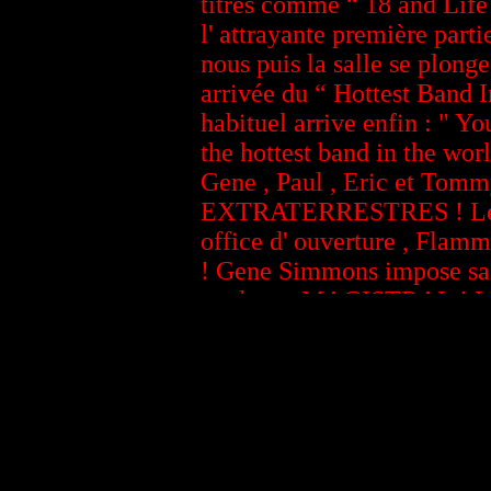
titres comme “ 18 and Life 
l' attrayante première parti
nous puis la salle se plonge
arrivée du “ Hottest Band I
habituel arrive enfin : " Y
the hottest band in the wor
Gene , Paul , Eric et Tom
EXTRATERRESTRES ! Le tit
office d' ouverture , Flamme
! Gene Simmons impose sa 
couleur : MAGISTRAL ! Les 
Out Loud ” , “ Deuce ” , “
, “ Say Yeah ” , “ Cold Gin
" , “ Doctor Love ” , “ Psy
avec un Gene Simmons la t
Lugosi , “ Love Gun ” , “ B
au piano ) , " I was made fo